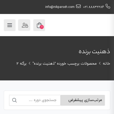
info@nikparseh.com
88832284 021
0
ذهنیت برنده
خانه
محصولات برچسب خورده “ذهنیت برنده”
برگه 2
جستجو
برای: