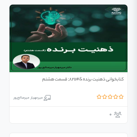
کتابخوانی ذهنیت برنده &#۸۲۱۱; قسمت هشتم
میرمهیار میرصالح‌پور
۰