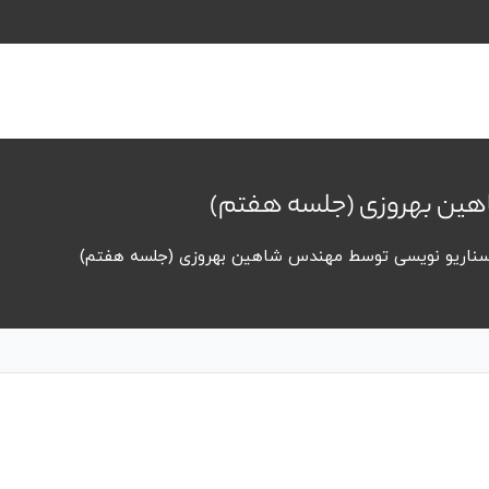
ین بهروزی (جلسه هفتم)
ناریو نویسی توسط مهندس شاهین بهروزی (جلسه هفتم)