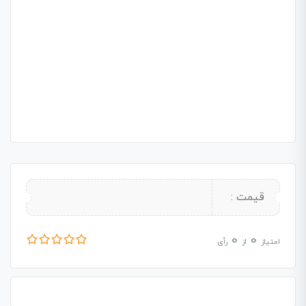
قیمت :
0
0
امتیاز
از
رأی