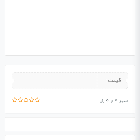
قیمت :
0
0
امتیاز
از
رأی