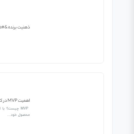
ذهنیت برنده &#۸۲۱۱; قسمت اول
اهمیت MVP در کسب وکار های کوچک
محصول خود…