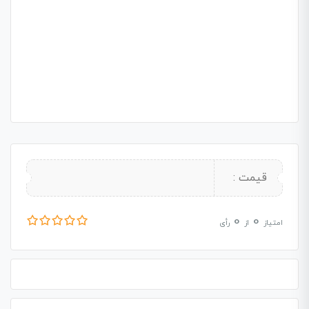
قیمت :
0
0
امتیاز
از
رأی