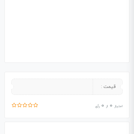
قیمت :
0
0
امتیاز
از
رأی