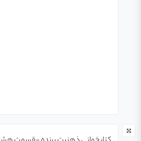
کتابخوانی ذهنیت برنده -قسمت هش