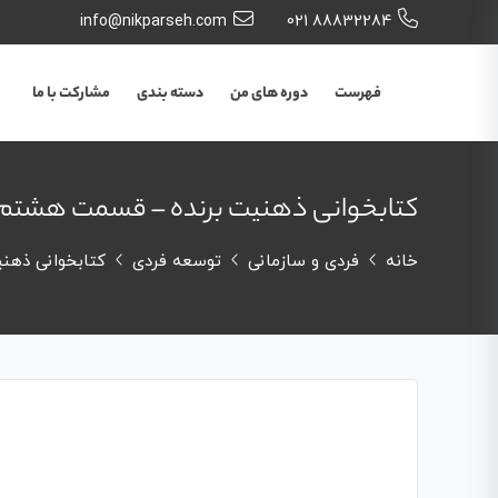
info@nikparseh.com
88832284 021
فهرست
دوره های من
دسته بندی
مشارکت با ما
کتابخوانی ذهنیت برنده – قسمت هشتم
خانه
فردی و سازمانی
توسعه فردی
کتابخوانی ذهنیت برنده 