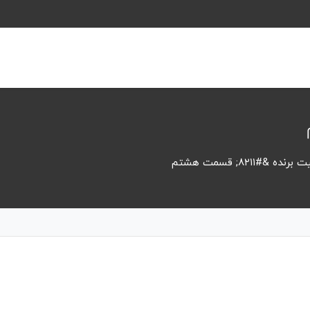
&#۸۲۱۱; قسمت هشتم