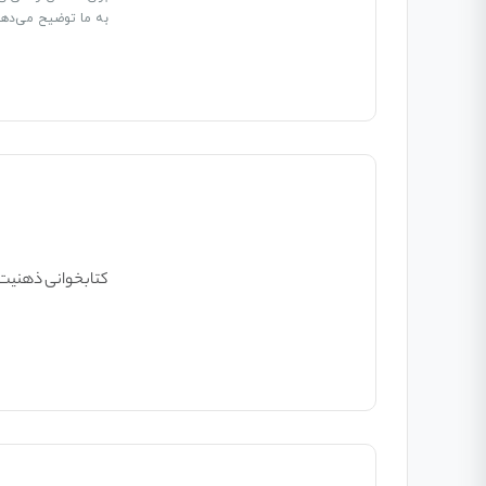
به ما توضیح می‌دهد
کتابخوانی ذهنیت برنده &#۱