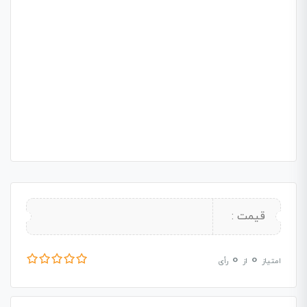
قیمت :
0
0
امتیاز
از
رأی